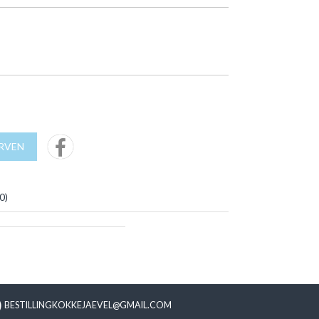
URVEN
0
)
BESTILLINGKOKKEJAEVEL@GMAIL.COM