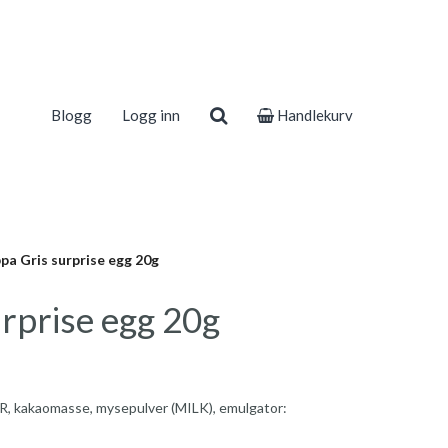
Blogg
Logg inn
Handlekurv
pa Gris surprise egg 20g
rprise egg 20g
, kakaomasse, mysepulver (MILK), emulgator: