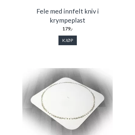
Fele med innfelt kniv i
krympeplast
179,-
KJØP