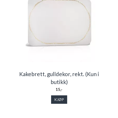
Kakebrett, gulldekor, rekt. (Kun i
butikk)
15,-
KJØP