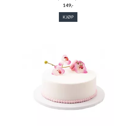
149,-
KJØP