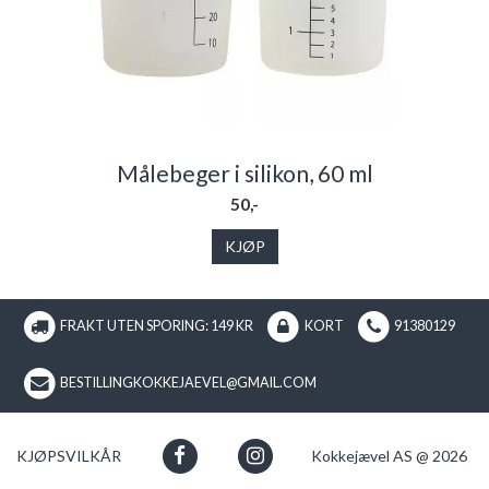
Målebeger i silikon, 60 ml
50,-
KJØP
FRAKT UTEN SPORING: 149 KR
KORT
91380129
BESTILLINGKOKKEJAEVEL@GMAIL.COM
KJØPSVILKÅR
Kokkejævel AS @ 2026