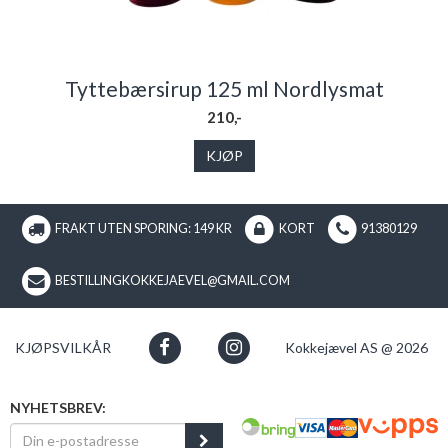
Tyttebærsirup 125 ml Nordlysmat
210,-
KJØP
FRAKT UTEN SPORING: 149 KR
KORT
91380129
BESTILLINGKOKKEJAEVEL@GMAIL.COM
KJØPSVILKÅR
Kokkejævel AS @ 2026
NYHETSBREV: