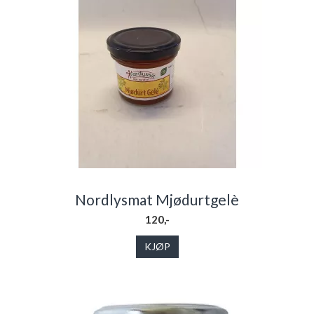
Nordlysmat Mjødurtgelè
120,-
KJØP