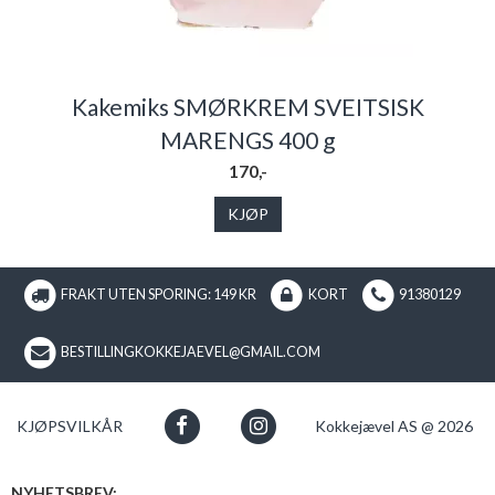
Kakemiks SMØRKREM SVEITSISK
MARENGS 400 g
170,-
KJØP
FRAKT UTEN SPORING: 149 KR
KORT
91380129
BESTILLINGKOKKEJAEVEL@GMAIL.COM
KJØPSVILKÅR
Kokkejævel AS @ 2026
NYHETSBREV: