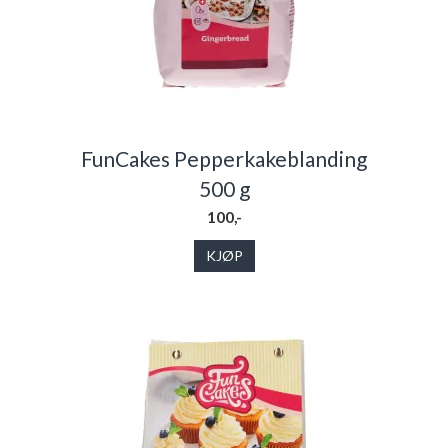
FunCakes Pepperkakeblanding
500 g
100,-
KJØP