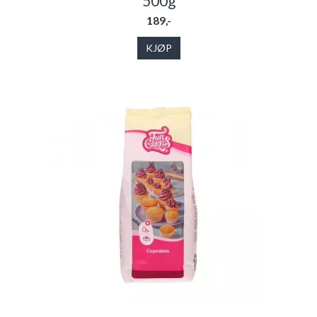
500g
189,-
KJØP