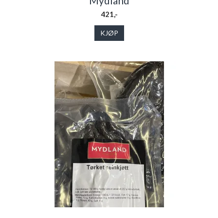
Mydland
421,-
KJØP