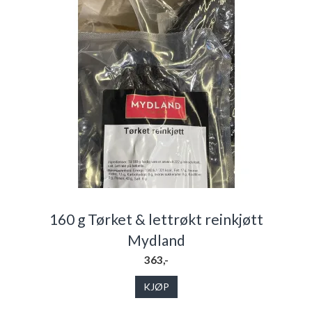
160 g Tørket & lettrøkt reinkjøtt
Mydland
363,-
KJØP