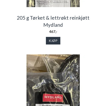
205 g Tørket & lettrøkt reinkjøtt
Mydland
467,-
KJØP