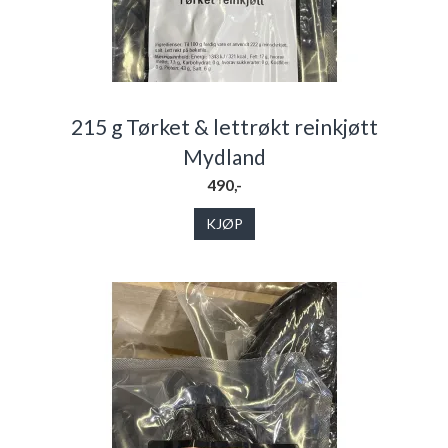
215 g Tørket & lettrøkt reinkjøtt
Mydland
490,-
KJØP