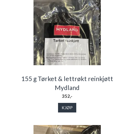
155 g Tørket & lettrøkt reinkjøtt
Mydland
352,-
KJØP