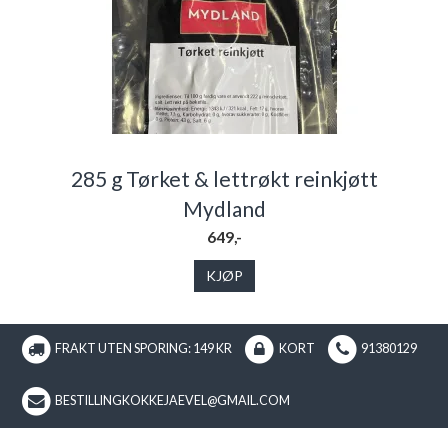
285 g Tørket & lettrøkt reinkjøtt
Mydland
649,-
KJØP
FRAKT UTEN SPORING: 149 KR
KORT
91380129
BESTILLINGKOKKEJAEVEL@GMAIL.COM