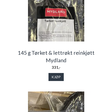
145 g Tørket & lettrøkt reinkjøtt
Mydland
331,-
KJØP