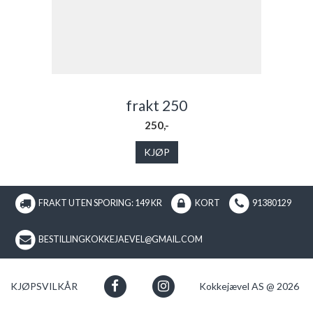
frakt 250
250,-
KJØP
FRAKT UTEN SPORING: 149 KR
KORT
91380129
BESTILLINGKOKKEJAEVEL@GMAIL.COM
KJØPSVILKÅR
Kokkejævel AS @ 2026