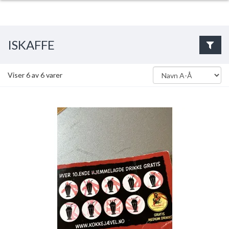
ISKAFFE
Viser
6
av
6
varer