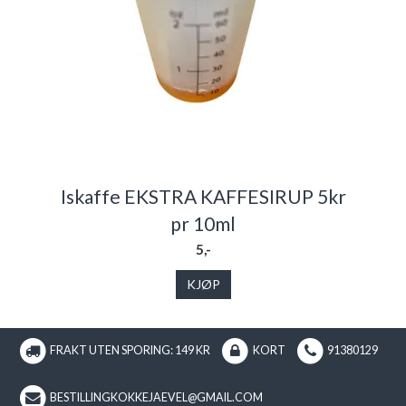
Iskaffe EKSTRA KAFFESIRUP 5kr
pr 10ml
5,-
KJØP
FRAKT UTEN SPORING: 149 KR
KORT
91380129
BESTILLINGKOKKEJAEVEL@GMAIL.COM