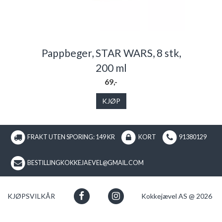
Pappbeger, STAR WARS, 8 stk,
200 ml
69,-
KJØP
FRAKT UTEN SPORING: 149 KR
KORT
91380129
BESTILLINGKOKKEJAEVEL@GMAIL.COM
KJØPSVILKÅR
Kokkejævel AS @ 2026