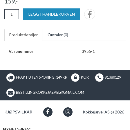
159,-
LEGG I HANDLEKURVEN
Produktdetaljer
Omtaler (
0
)
Varenummer
3955-1
FRAKT UTEN SPORING: 149 KR
KORT
91380129
BESTILLINGKOKKEJAEVEL@GMAIL.COM
KJØPSVILKÅR
Kokkejævel AS @ 2026
NYHETSBREV: