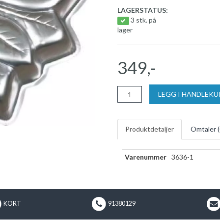
LAGERSTATUS:
3 stk. på
lager
349,-
LEGG I HANDLEK
Produktdetaljer
Omtaler (
Varenummer
3636-1
KORT
91380129