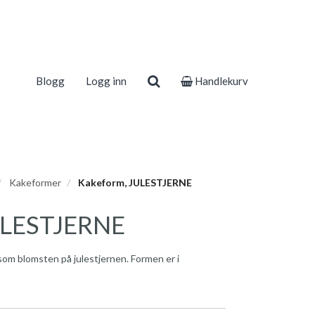
Blogg
Logg inn
Handlekurv
Kakeformer
Kakeform, JULESTJERNE
ULESTJERNE
 som blomsten på julestjernen. Formen er i