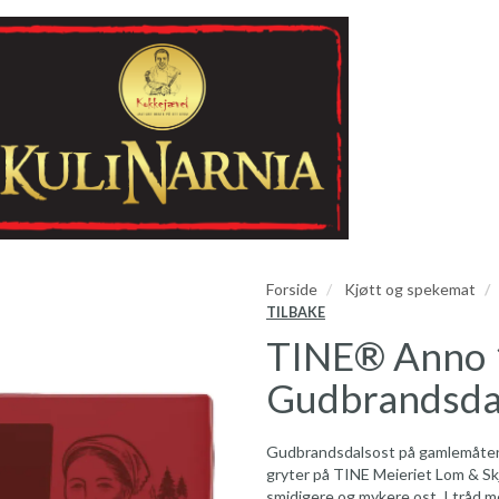
Forside
Kjøtt og spekemat
TILBAKE
TINE® Anno 
Gudbrandsdal
Gudbrandsdalsost på gamlemåten! 
gryter på TINE Meieriet Lom & Skj
smidigere og mykere ost. I tråd me