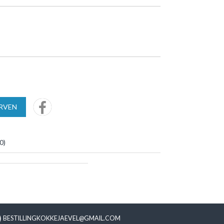
URVEN
0
)
BESTILLINGKOKKEJAEVEL@GMAIL.COM