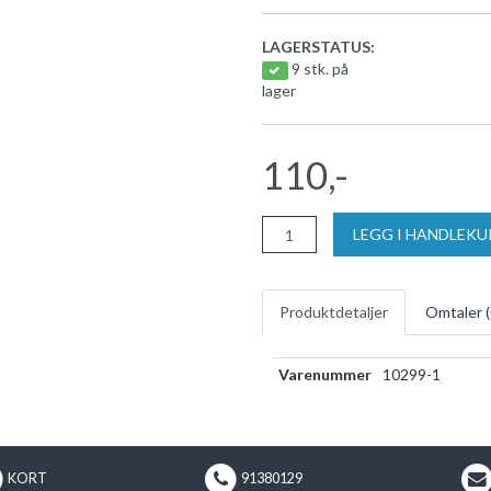
LAGERSTATUS:
9 stk. på
lager
110,-
LEGG I HANDLEK
Produktdetaljer
Omtaler (
Varenummer
10299-1
KORT
91380129