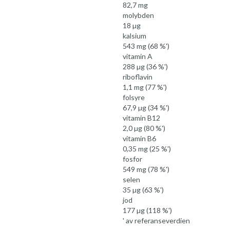
82,7 mg
molybden
18 µg
kalsium
543 mg (68 %')
vitamin A
288 µg (36 %')
riboflavin
1,1 mg (77 %')
folsyre
67,9 µg (34 %')
vitamin B12
2,0 µg (80 %')
vitamin B6
0,35 mg (25 %')
fosfor
549 mg (78 %')
selen
35 µg (63 %')
jod
177 µg (118 %')
' av referanseverdien