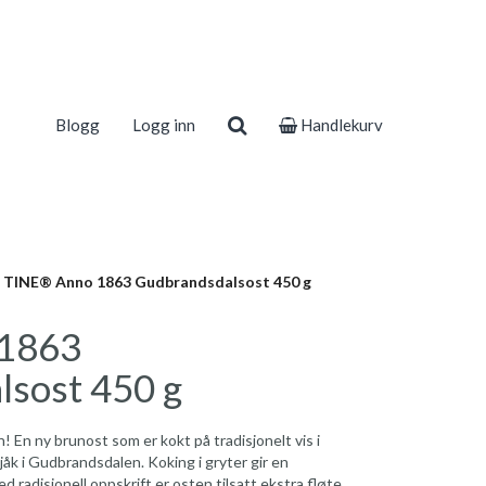
Blogg
Logg inn
Handlekurv
TINE® Anno 1863 Gudbrandsdalsost 450 g
1863
sost 450 g
En ny brunost som er kokt på tradisjonelt vis i
åk i Gudbrandsdalen. Koking i gryter gir en
d radisjonell oppskrift er osten tilsatt ekstra fløte