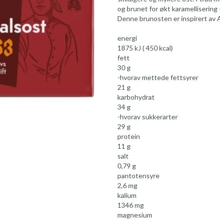
og brunet for økt karamellisering 
Denne brunosten er inspirert av 
energi
1875 kJ ( 450 kcal)
fett
30 g
-hvorav mettede fettsyrer
21 g
karbohydrat
34 g
-hvorav sukkerarter
29 g
protein
11 g
salt
0,79 g
pantotensyre
2,6 mg
kalium
1346 mg
magnesium