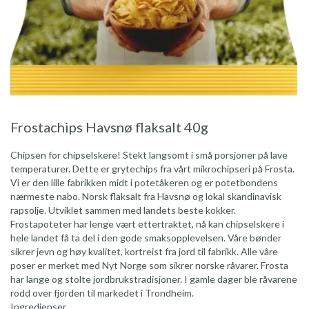
Frostachips Havsnø flaksalt 40g
Chipsen for chipselskere! Stekt langsomt i små porsjoner på lave
temperaturer. Dette er grytechips fra vårt mikrochipseri på Frosta.
Vi er den lille fabrikken midt i potetåkeren og er potetbondens
nærmeste nabo. Norsk flaksalt fra Havsnø og lokal skandinavisk
rapsolje. Utviklet sammen med landets beste kokker.
Frostapoteter har lenge vært ettertraktet, nå kan chipselskere i
hele landet få ta del i den gode smaksopplevelsen. Våre bønder
sikrer jevn og høy kvalitet, kortreist fra jord til fabrikk. Alle våre
poser er merket med Nyt Norge som sikrer norske råvarer. Frosta
har lange og stolte jordbrukstradisjoner. I gamle dager ble råvarene
rodd over fjorden til markedet i Trondheim.
Ingredienser