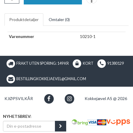
Produktdetaljer
Omtaler (
0
)
Varenummer
10210-1
FRAKT UTEN SPORING: 149 KR
KORT
91380129
BESTILLINGKOKKEJAEVEL@GMAIL.COM
KJØPSVILKÅR
Kokkejævel AS @ 2026
NYHETSBREV: