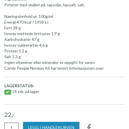
Poteter med skallet på, rapsolje, havsalt, salt.
Næringsinnhold pr. 100g/ml
Energi 470 kcal / 1958 kJ
Fett 28 g
hvorav mettede fettsyrer 1.9 g
Karbohydrater 47 g
hvorav sukkerarter 4.6 g
Protein 5.2 g
Salt 1.3 g
Ingen vitaminer eller mineraler er oppgitt for varen
Candy People Norway AS har levert informasjonen over.
LAGERSTATUS:
14 stk. på lager
22,-
LEGG I HANDLEKURVEN