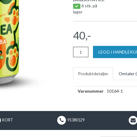
6 stk. på
lager
40,-
LEGG I HANDLEK
Produktdetaljer
Omtaler (
Varenummer
10164-1
KORT
91380129