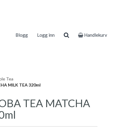
Blogg
Logg inn
Handlekurv
ble Tea
HA MILK TEA 320ml
BOBA TEA MATCHA
0ml