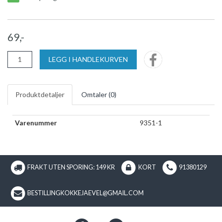
69,-
LEGG I HANDLEKURVEN
Produktdetaljer
Omtaler (
0
)
Varenummer
9351-1
FRAKT UTEN SPORING: 149 KR
KORT
91380129
BESTILLINGKOKKEJAEVEL@GMAIL.COM