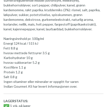
surhetsregulerende middel (sitronsyre, melkesyre),
bukkehornskløver, sort pepper, chilipulver, kanel, grønn
kardemomme, røkt paprika. kryddermiks (3%): rismel, salt, paprika,
løkpulver, sukker, potetstivelse, spisskummen, grønn
kardemomme, dekstrose, gurkemeieekstrakt, naturlig aroma,
koriander, nellik, mais, hvit pepper, fargestoff (paprikaekstrakt),
kanel, kajennepepper, kanel, laurbærblad, bukkehornskløver.
Næringsinnhold pr. 100g/ml
Energi 124 kcal / 515 kJ
Fett 8.8 g
hvorav mettede fettsyrer 3.5 g
Karbohydrater 10 g
hvorav sukkerarter 5.2 g
Kostfibre 1.1 g
Protein 1.2 g
Salt 0.8 g
Ingen vitaminer eller mineraler er oppgitt for varen
Indian Gourmet AS har levert informasjonen over.
LAGERSTATUS:
1 stk. på lager