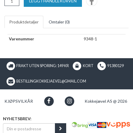
LEGG I HANDLEKURVEN
Produktdetaljer
Omtaler (
0
)
Varenummer
9348-1
FRAKT UTEN SPORING: 149 KR
KORT
91380129
BESTILLINGKOKKEJAEVEL@GMAIL.COM
KJØPSVILKÅR
Kokkejævel AS @ 2026
NYHETSBREV: