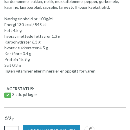
kardemomme, sukker, nellik, muskatblomme, pepper, gurkemeie,
kajanne, laurbærblad, rapsolje, fargestoff (paprikaekstrakt).
Næringsinnhold pr. 100g/ml
Energi 130 kcal / 545 kJ
Fett 4.5 g
hvorav mettede fettsyrer 1.3 g
Karbohydrater 6.3 g
hvorav sukkerarter 4.5 g
Kostfibre 0.4 g
Protein 15.9 g
Salt 0.3 g
Ingen vitaminer eller mineraler er oppgitt for varen
LAGERSTATUS:
3 stk. på lager
69,-