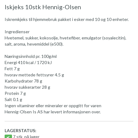
Iskjeks 10stk Hennig-Olsen
Iskremkjeks til hjemmebruk pakket i esker med 10 og 10 enheter.
Ingredienser
Hvetemel, sukker, kokosolje, hvetefiber, emulgator (soyalecitin),
salt, aroma, hevemiddel (e500).
Næringsinnhold pr. 100g/ml
Energi 410 kcal / 1720 kJ
Fett 7 g
hvorav mettede fettsyrer 4.5 g
Karbohydrater 78 g
hvorav sukkerarter 28 g
Protein 7 g
Salt 0.1 g
Ingen vitaminer eller mineraler er oppgitt for varen
Hennig-Olsen Is AS har levert informasjonen over.
LAGERSTATUS:
7 stk. på lager