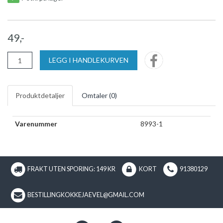
49,-
LEGG I HANDLEKURVEN
Produktdetaljer
Omtaler (
0
)
Varenummer
8993-1
FRAKT UTEN SPORING: 149 KR
KORT
91380129
BESTILLINGKOKKEJAEVEL@GMAIL.COM