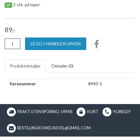
2 stk. på lager
89,-
LEGG I HANDLEKURVEN
Produktdetaljer
Omtaler (
0
)
Varenummer
8943-1
FRAKT UTEN SPORING: 149 KR
KORT
91380129
BESTILLINGKOKKEJAEVEL@GMAIL.COM