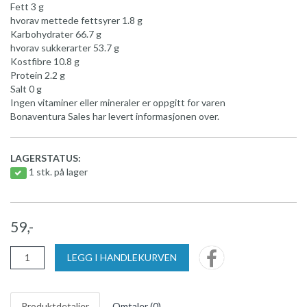
Fett 3 g
hvorav mettede fettsyrer 1.8 g
Karbohydrater 66.7 g
hvorav sukkerarter 53.7 g
Kostfibre 10.8 g
Protein 2.2 g
Salt 0 g
Ingen vitaminer eller mineraler er oppgitt for varen
Bonaventura Sales har levert informasjonen over.
LAGERSTATUS:
1 stk. på lager
59,-
LEGG I HANDLEKURVEN
Produktdetaljer
Omtaler (
0
)