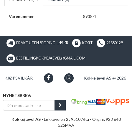
Varenummer
8938-1
FRAKT UTEN SPORING: 149 KR
KORT
91380129
BESTILLINGKOKKEJAEVEL@GMAIL.COM
KJØPSVILKÅR
Kokkejævel AS @ 2026
NYHETSBREV:
Kokkejævel AS
- Løkkeveien 2 , 9510 Alta - Org.nr. 923 640
525MVA