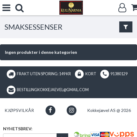
SMAKSESSENSER
Ingen produkter i denne kategorien
FRAKT UTEN SPORING: 149 KR
KORT
91380129
BESTILLINGKOKKEJAEVEL@GMAIL.COM
KJØPSVILKÅR
Kokkejævel AS @ 2026
NYHETSBREV: