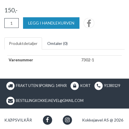
150,-
LEGG I HANDLEKURVEN
Produktdetaljer
Omtaler (
0
)
Varenummer
7302-1
FRAKT UTEN SPORING: 149 KR
KORT
91380129
BESTILLINGKOKKEJAEVEL@GMAIL.COM
KJØPSVILKÅR
Kokkejævel AS @ 2026