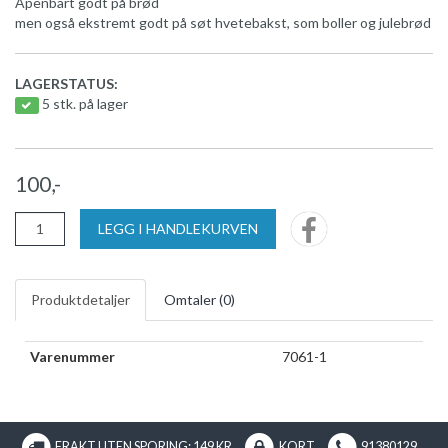
Åpenbart godt på brød
men også ekstremt godt på søt hvetebakst, som boller og julebrød
LAGERSTATUS:
5 stk. på lager
100,-
LEGG I HANDLEKURVEN
Produktdetaljer
Omtaler (
0
)
Varenummer
7061-1
FRAKT UTEN SPORING: 149 KR
KORT
91380129