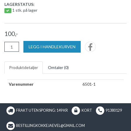
LAGERSTATUS:
1 stk. på lager
100,-
LEGG I HANDLEKURVEN
Produktdetaljer
Omtaler (
0
)
Varenummer
6501-1
FRAKT UTEN SPORING: 149 KR
KORT
91380129
BESTILLINGKOKKEJAEVEL@GMAIL.COM