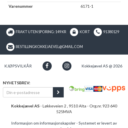
Varenummer
6171-1
FRAKT UTEN SPORING: 149 KR
KORT
91380129
BESTILLINGKOKKEJAEVEL@GMAIL.COM
KJØPSVILKÅR
Kokkejævel AS @ 2026
NYHETSBREV:
Kokkejævel AS
- Løkkeveien 2 , 9510 Alta - Org.nr. 923 640
525MVA
Informasjon om informasjonskapsler
-
Systemet er levert av