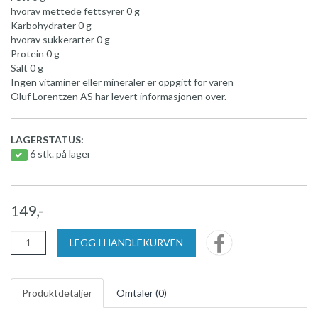
hvorav mettede fettsyrer 0 g
Karbohydrater 0 g
hvorav sukkerarter 0 g
Protein 0 g
Salt 0 g
Ingen vitaminer eller mineraler er oppgitt for varen
Oluf Lorentzen AS har levert informasjonen over.
LAGERSTATUS:
6 stk. på lager
149,-
LEGG I HANDLEKURVEN
Produktdetaljer
Omtaler (
0
)