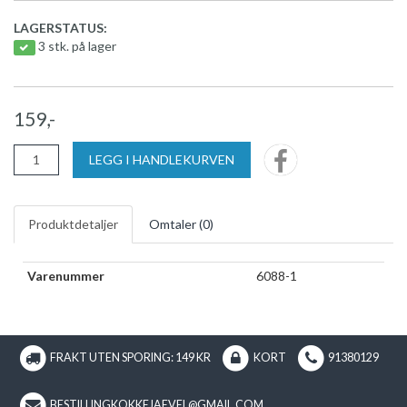
LAGERSTATUS:
3 stk. på lager
159,-
LEGG I HANDLEKURVEN
Produktdetaljer
Omtaler (
0
)
Varenummer
6088-1
FRAKT UTEN SPORING: 149 KR
KORT
91380129
BESTILLINGKOKKEJAEVEL@GMAIL.COM