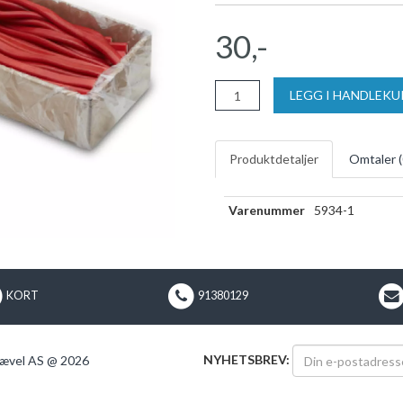
30,-
LEGG I HANDLEK
Produktdetaljer
Omtaler (
Varenummer
5934-1
KORT
91380129
NYHETSBREV:
ævel AS @ 2026