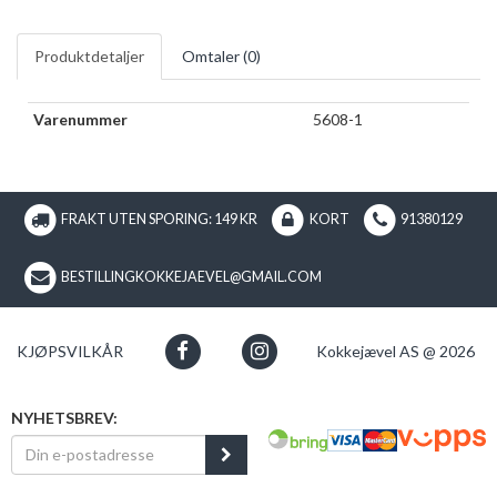
Produktdetaljer
Omtaler (
0
)
Varenummer
5608-1
FRAKT UTEN SPORING: 149 KR
KORT
91380129
BESTILLINGKOKKEJAEVEL@GMAIL.COM
KJØPSVILKÅR
Kokkejævel AS @ 2026
NYHETSBREV: