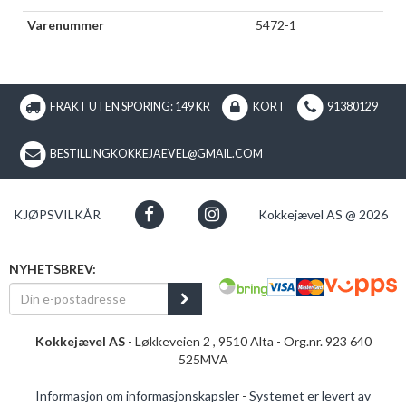
Varenummer
5472-1
FRAKT UTEN SPORING: 149 KR
KORT
91380129
BESTILLINGKOKKEJAEVEL@GMAIL.COM
KJØPSVILKÅR
Kokkejævel AS @ 2026
NYHETSBREV:
Kokkejævel AS
- Løkkeveien 2 , 9510 Alta - Org.nr. 923 640
525MVA
Informasjon om informasjonskapsler
-
Systemet er levert av