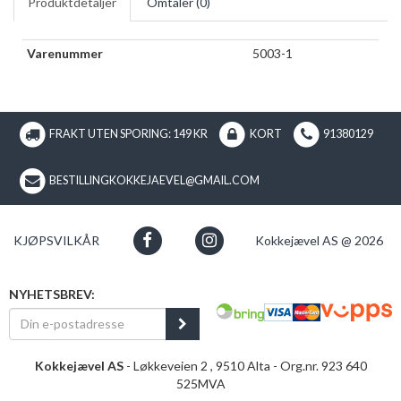
Produktdetaljer
Omtaler (
0
)
Varenummer
5003-1
FRAKT UTEN SPORING: 149 KR
KORT
91380129
BESTILLINGKOKKEJAEVEL@GMAIL.COM
KJØPSVILKÅR
Kokkejævel AS @ 2026
NYHETSBREV:
Kokkejævel AS
- Løkkeveien 2 , 9510 Alta - Org.nr. 923 640
525MVA