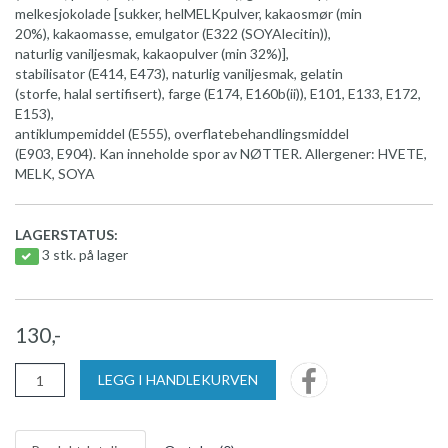
melkesjokolade [sukker, helMELKpulver, kakaosmør (min
20%), kakaomasse, emulgator (E322 (SOYAlecitin)),
naturlig vaniljesmak, kakaopulver (min 32%)],
stabilisator (E414, E473), naturlig vaniljesmak, gelatin
(storfe, halal sertifisert), farge (E174, E160b(ii)), E101, E133, E172,
E153),
antiklumpemiddel (E555), overflatebehandlingsmiddel
(E903, E904). Kan inneholde spor av NØTTER. Allergener: HVETE,
MELK, SOYA
LAGERSTATUS:
3 stk. på lager
130,-
LEGG I HANDLEKURVEN