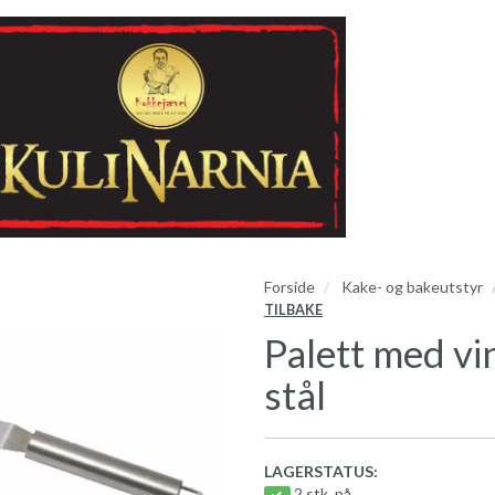
Forside
Kake- og bakeutstyr
TILBAKE
Palett med vin
stål
LAGERSTATUS:
2 stk. på