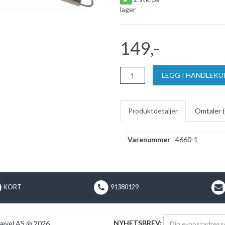
lager
149,-
LEGG I HANDLEK
Produktdetaljer
Omtaler (
Varenummer
4660-1
KORT
91380129
NYHETSBREV:
ævel AS @ 2026