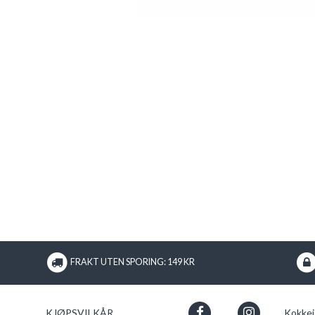
FRAKT UTEN SPORING: 149 KR
KJØPSVILKÅR
Kokkej