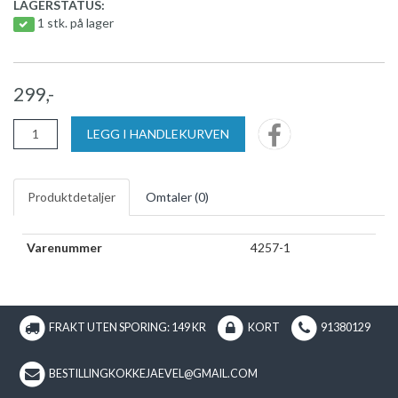
LAGERSTATUS:
1 stk. på lager
299,-
LEGG I HANDLEKURVEN
Produktdetaljer
Omtaler (
0
)
Varenummer
4257-1
FRAKT UTEN SPORING: 149 KR
KORT
91380129
BESTILLINGKOKKEJAEVEL@GMAIL.COM