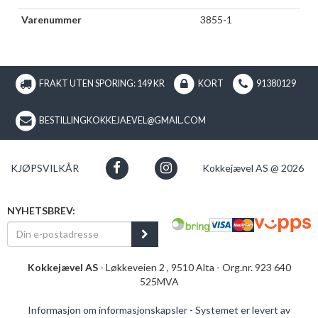
Varenummer
3855-1
FRAKT UTEN SPORING: 149 KR
KORT
91380129
BESTILLINGKOKKEJAEVEL@GMAIL.COM
KJØPSVILKÅR
Kokkejævel AS @ 2026
NYHETSBREV:
Kokkejævel AS
- Løkkeveien 2 , 9510 Alta - Org.nr. 923 640
525MVA
Informasjon om informasjonskapsler
-
Systemet er levert av