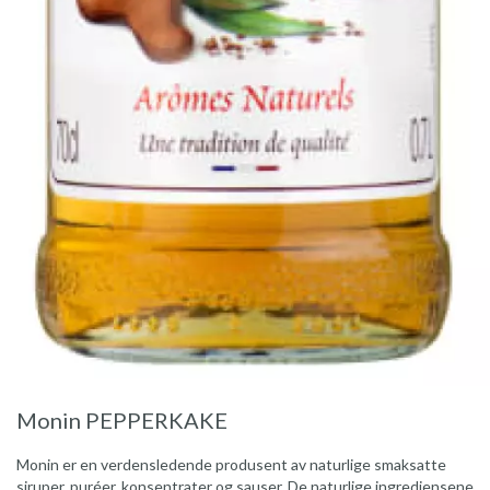
Monin PEPPERKAKE
Monin er en verdensledende produsent av naturlige smaksatte
siruper, puréer, konsentrater og sauser. De naturlige ingrediensene