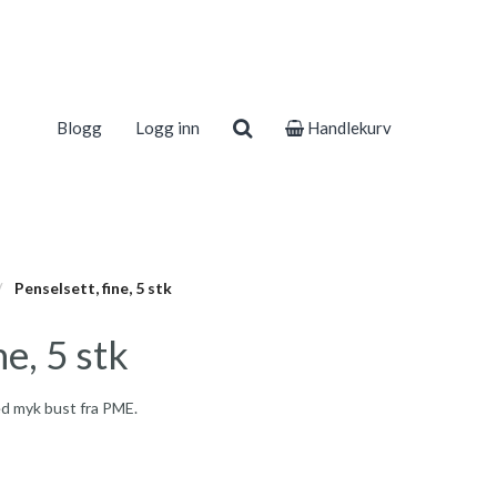
Blogg
Logg inn
Handlekurv
Penselsett, fine, 5 stk
ne, 5 stk
d myk bust fra PME.