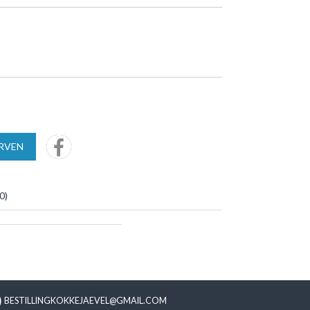
URVEN
0
)
BESTILLINGKOKKEJAEVEL@GMAIL.COM