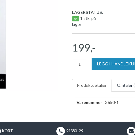
LAGERSTATUS:
1 stk. på
lager
199,-
LEGG I HANDLEK
Produktdetaljer
Omtaler (
Varenummer
3650-1
KORT
91380129