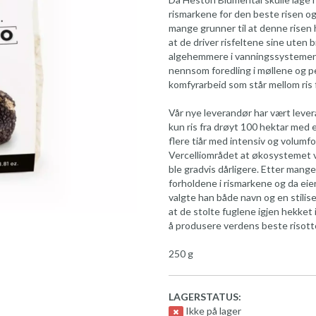
rismarkene for den beste risen og
mange grunner til at denne risen h
at de driver risfeltene sine uten 
algehemmere i vanningssystemene
nennsom foredling i møllene og p
komfyrarbeid som står mellom ris f
Vår nye leverandør har vært lever
kun ris fra drøyt 100 hektar med 
flere tiår med intensiv og volum
Vercelliområdet at økosystemet va
ble gradvis dårligere. Etter mange
forholdene i rismarkene og da eie
valgte han både navn og en stilis
at de stolte fuglene igjen hekket
å produsere verdens beste risotto
250 g
LAGERSTATUS:
Ikke på lager