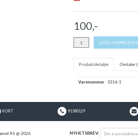
100,-
LEGG I HANDLEK
Produktdetaljer
Omtaler (
Varenummer
3316-1
KORT
91380129
NYHETSBREV:
ævel AS @ 2026