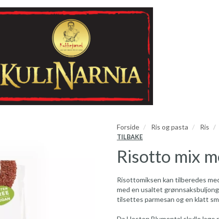
Forside
Ris og pasta
Ris
TILBAKE
Risotto mix 
Risottomiksen kan tilberedes med
med en usaltet grønnsaksbuljong.
tilsettes parmesan og en klatt sm
Da Heston Blumental skulle lage ri