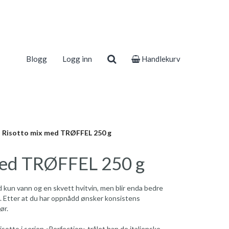
Blogg
Logg inn
Handlekurv
Risotto mix med TRØFFEL 250 g
med TRØFFEL 250 g
 kun vann og en skvett hvitvin, men blir enda bedre
 Etter at du har oppnådd ønsker konsistens
ør.
sotto i serien «Perfection» trålet han de italienske