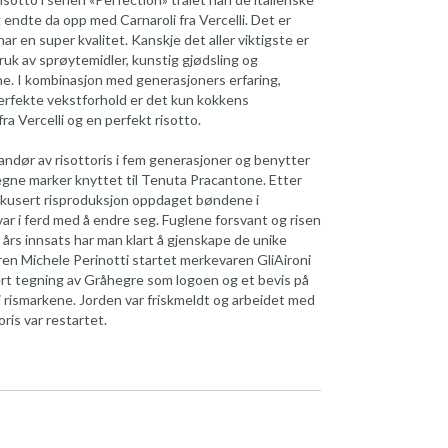
 endte da opp med Carnaroli fra Vercelli. Det er
ar en super kvalitet. Kanskje det aller viktigste er
bruk av sprøytemidler, kunstig gjødsling og
. I kombinasjon med generasjoners erfaring,
erfekte vekstforhold er det kun kokkens
ra Vercelli og en perfekt risotto.
andør av risottoris i fem generasjoner og benytter
egne marker knyttet til Tenuta Pracantone. Etter
fokusert risproduksjon oppdaget bøndene i
r i ferd med å endre seg. Fuglene forsvant og risen
 års innsats har man klart å gjenskape de unike
ren Michele Perinotti startet merkevaren GliAironi
ert tegning av Gråhegre som logoen og et bevis på
 i rismarkene. Jorden var friskmeldt og arbeidet med
ris var restartet.