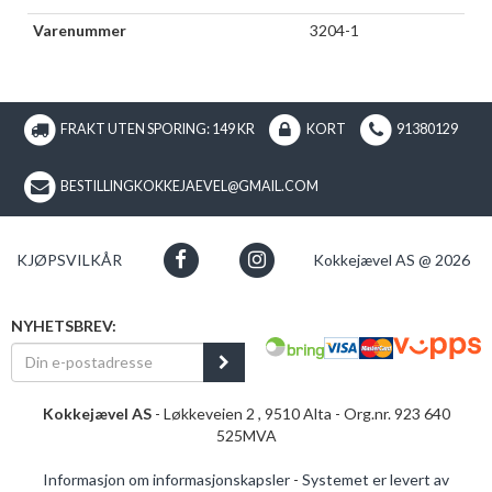
Varenummer
3204-1
FRAKT UTEN SPORING: 149 KR
KORT
91380129
BESTILLINGKOKKEJAEVEL@GMAIL.COM
KJØPSVILKÅR
Kokkejævel AS @ 2026
NYHETSBREV:
Kokkejævel AS
- Løkkeveien 2 , 9510 Alta - Org.nr. 923 640
525MVA
Informasjon om informasjonskapsler
-
Systemet er levert av