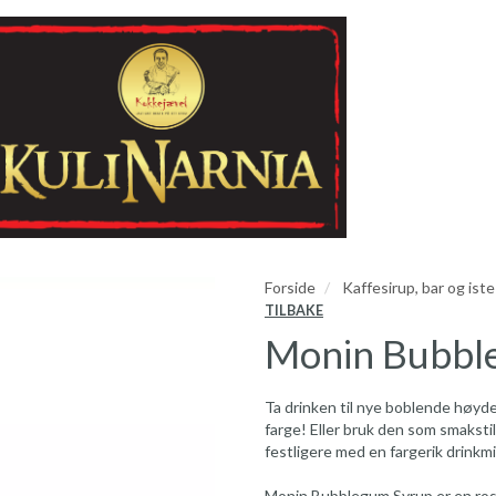
Forside
Kaffesirup, bar og iste
TILBAKE
Monin Bubble
Ta drinken til nye boblende høyd
farge! Eller bruk den som smakstil
festligere med en fargerik drinkmi
Monin Bubblegum Syrup er en ro