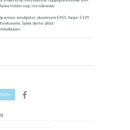
flaske holder seg i tre måneder.
lig aroma, emulgator: akasiesyre E455, farge: E129.
forekomme. Sjekk derfor alltid
emballasjen.
URVEN
0
)