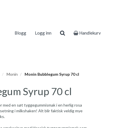
Blogg
Logg inn
Handlekurv
Monin
Monin Bubblegum Syrup 70 cl
gum Syrup 70 cl
er med en søt tyggegummismak i en herlig rosa
setning i milkshaken! Alt blir faktisk veldig mye
ks.
sa smakssirup med klassisk tyggegummismak som