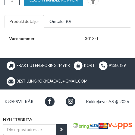
Produktdetaljer
Omtaler (
0
)
Varenummer
3013-1
FRAKT UTEN SPORING: 149 KR
KORT
91380129
BESTILLINGKOKKEJAEVEL@GMAIL.COM
KJØPSVILKÅR
Kokkejævel AS @ 2026
NYHETSBREV: