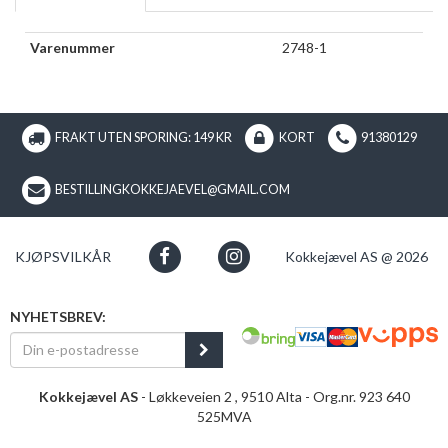
Varenummer
2748-1
FRAKT UTEN SPORING: 149 KR
KORT
91380129
BESTILLINGKOKKEJAEVEL@GMAIL.COM
KJØPSVILKÅR
Kokkejævel AS @ 2026
NYHETSBREV:
Kokkejævel AS
- Løkkeveien 2 , 9510 Alta - Org.nr. 923 640
525MVA