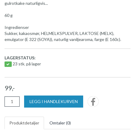
gulrotkake naturligvis...
60 g
Ingredienser
Sukker, kakaosmør, HELMELKSPULVER, LAKTOSE (MELK),
emulgator (E 322 (SOYA)), naturlig vaniljearoma, farge (E 160c).
LAGERSTATUS:
23 stk. på lager
99,-
LEGG I HANDLEKURVEN
Produktdetaljer
Omtaler (
0
)