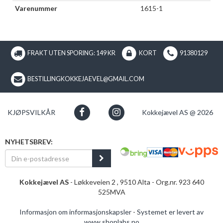
Varenummer
1615-1
FRAKT UTEN SPORING: 149 KR
KORT
91380129
BESTILLINGKOKKEJAEVEL@GMAIL.COM
KJØPSVILKÅR
Kokkejævel AS @ 2026
NYHETSBREV:
Kokkejævel AS
- Løkkeveien 2 , 9510 Alta - Org.nr. 923 640
525MVA
Informasjon om informasjonskapsler
-
Systemet er levert av
www.shoplabs.no