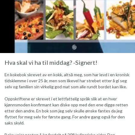
Hva skal vi ha til middag? -Signert!
En kokebok skrevet av en kokk, altså meg, som har levd i en kronisk
tidsklemme i over 25 år, men som likevel har strebet etter å gi seg
selv og familien sin virkelig god mat som alle rundt bordet kan like.
Oppskriftene er skrevet i et lettfattelig språk slik at en hver
kjønnsmoden konfirmant kan diske opp med den ene digge retten
etter den andre. En bok som jeg selv skulle ønske fantes da jeg
flyttet for meg selv for første gang. For andre gang også for den
saks skyld.
Boka veier nesten 1 kg fordelt på 208 kulinariske sider. Den