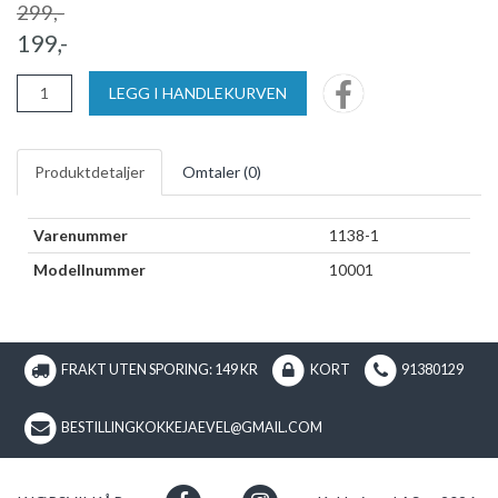
299,-
199,-
LEGG I HANDLEKURVEN
Produktdetaljer
Omtaler (
0
)
Varenummer
1138-1
Modellnummer
10001
FRAKT UTEN SPORING: 149 KR
KORT
91380129
BESTILLINGKOKKEJAEVEL@GMAIL.COM