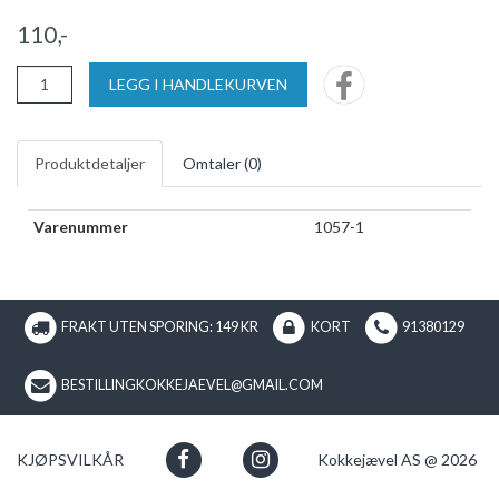
110,-
LEGG I HANDLEKURVEN
Produktdetaljer
Omtaler (
0
)
Varenummer
1057-1
FRAKT UTEN SPORING: 149 KR
KORT
91380129
BESTILLINGKOKKEJAEVEL@GMAIL.COM
KJØPSVILKÅR
Kokkejævel AS @ 2026