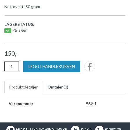
Nettovekt: 50 gram
LAGERSTATUS:
På lager
150,-
LEGG I HANDLEKURVEN
Produktdetaljer
Omtaler (
0
)
Varenummer
969-1
FRAKT UTEN SPORING: 149 KR
KORT
91380129