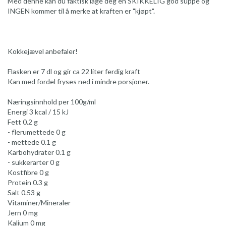
Med denne kan du faktisk lage deg en SKIKKELIG god suppe og
INGEN kommer til å merke at kraften er "kjøpt".
Kokkejævel anbefaler!
Flasken er 7 dl og gir ca 22 liter ferdig kraft
Kan med fordel fryses ned i mindre porsjoner.
Næringsinnhold per 100g/ml
Energi 3 kcal / 15 kJ
Fett 0.2 g
- flerumettede 0 g
- mettede 0.1 g
Karbohydrater 0.1 g
- sukkerarter 0 g
Kostfibre 0 g
Protein 0.3 g
Salt 0.53 g
Vitaminer/Mineraler
Jern 0 mg
Kalium 0 mg