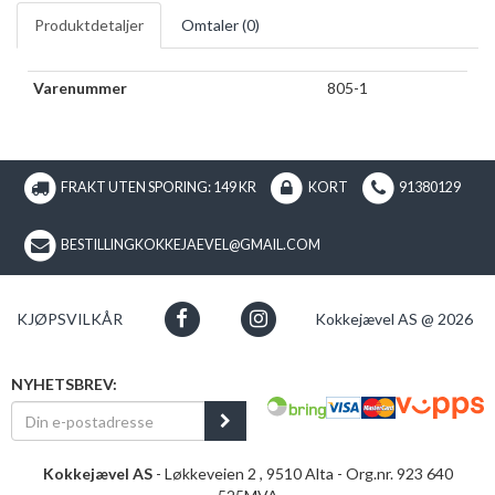
Produktdetaljer
Omtaler (
0
)
Varenummer
805-1
FRAKT UTEN SPORING: 149 KR
KORT
91380129
BESTILLINGKOKKEJAEVEL@GMAIL.COM
KJØPSVILKÅR
Kokkejævel AS @ 2026
NYHETSBREV:
Kokkejævel AS
- Løkkeveien 2 , 9510 Alta - Org.nr. 923 640