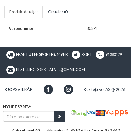
Produktdetaljer
Omtaler (
0
)
Varenummer
803-1
FRAKT UTEN SPORING: 149 KR
KORT
91380129
BESTILLINGKOKKEJAEVEL@GMAIL.COM
KJØPSVILKÅR
Kokkejævel AS @ 2026
NYHETSBREV:
Kokkejævel AS
- Løkkeveien 2 , 9510 Alta - Org.nr. 923 640