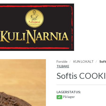
Forside
KUN LOKALT
Sof
TILBAKE
Softis COOK
LAGERSTATUS:
På lager