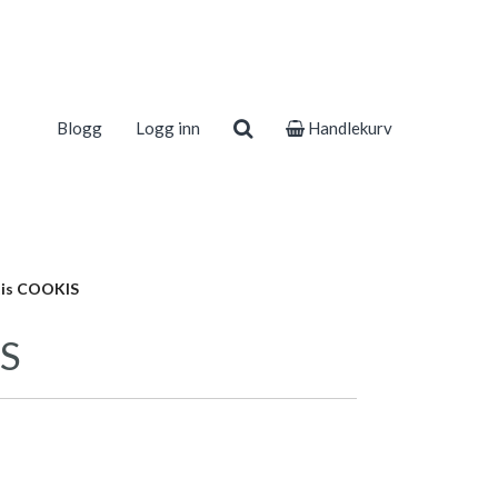
Blogg
Logg inn
Handlekurv
tis COOKIS
IS