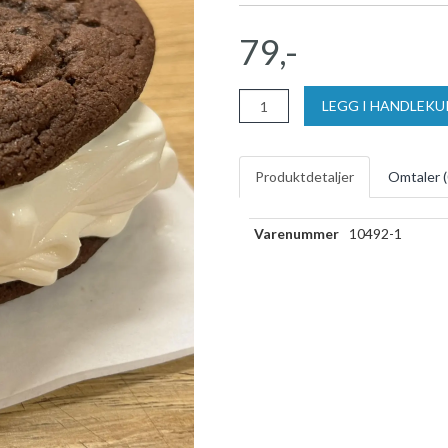
79,-
LEGG I HANDLEK
Produktdetaljer
Omtaler (
Varenummer
10492-1