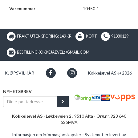
Varenummer
10450-1
FRAKT UTEN SPORING: 149 KR
KORT
91380129
BESTILLINGKOKKEJAEVEL@GMAIL.COM
KJØPSVILKÅR
Kokkejævel AS @ 2026
NYHETSBREV:
Kokkejævel AS
- Løkkeveien 2 , 9510 Alta - Org.nr. 923 640
525MVA
Informasjon om informasjonskapsler
-
Systemet er levert av