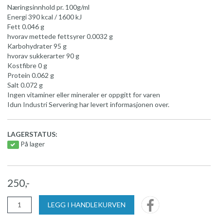
Næringsinnhold pr. 100g/ml
Energi 390 kcal / 1600 kJ
Fett 0.046 g
hvorav mettede fettsyrer 0.0032 g
Karbohydrater 95 g
hvorav sukkerarter 90 g
Kostfibre 0 g
Protein 0.062 g
Salt 0.072 g
Ingen vitaminer eller mineraler er oppgitt for varen
Idun Industri Servering har levert informasjonen over.
LAGERSTATUS:
På lager
250,-
LEGG I HANDLEKURVEN