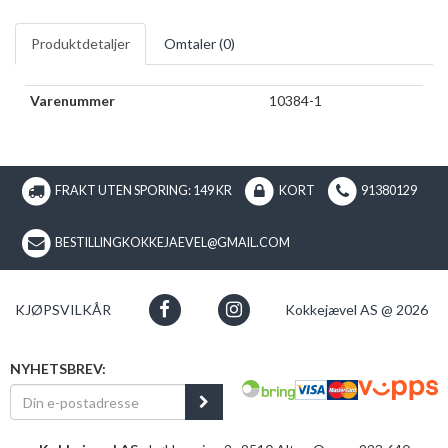
Produktdetaljer
Omtaler (
0
)
Varenummer
10384-1
FRAKT UTEN SPORING: 149 KR
KORT
91380129
BESTILLINGKOKKEJAEVEL@GMAIL.COM
KJØPSVILKÅR
Kokkejævel AS @ 2026
NYHETSBREV: