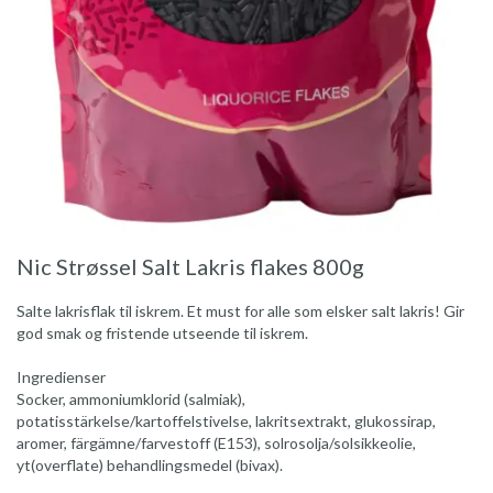
Nic Strøssel Salt Lakris flakes 800g
Salte lakrisflak til iskrem. Et must for alle som elsker salt lakris! Gir
god smak og fristende utseende til iskrem.
Ingredienser
Socker, ammoniumklorid (salmiak),
potatisstärkelse/kartoffelstivelse, lakritsextrakt, glukossirap,
aromer, färgämne/farvestoff (E153), solrosolja/solsikkeolie,
yt(overflate) behandlingsmedel (bivax).