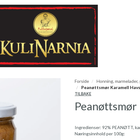
Forside
Honning, marmelader,
Peanøttsmør Karamell Havs
TILBAKE
Peanøttsmør 
Ingredienser: 92% PEANØTT, kara
Næringsinnhold per 100g: