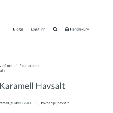
Blogg
Logg inn
Handlekurv
 gelé mm.
Peanøttsmør
alt
Karamell Havsalt
mell (sukker, LAKTOSE), kokosolje, havsalt.