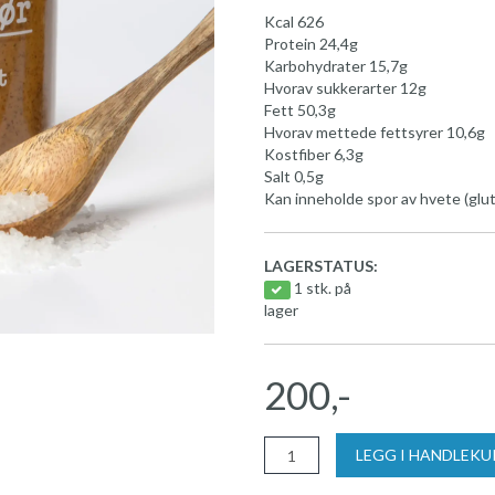
Kcal 626
Protein 24,4g
Karbohydrater 15,7g
Hvorav sukkerarter 12g
Fett 50,3g
Hvorav mettede fettsyrer 10,6g
Kostfiber 6,3g
Salt 0,5g
Kan inneholde spor av hvete (glut
LAGERSTATUS:
1 stk. på
lager
200,-
LEGG I HANDLEK