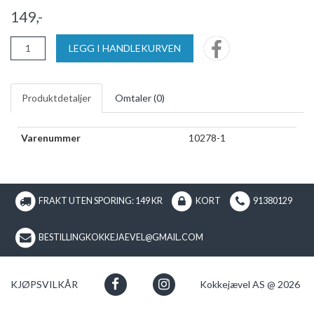
149,-
LEGG I HANDLEKURVEN
Produktdetaljer
Omtaler (
0
)
Varenummer
10278-1
FRAKT UTEN SPORING: 149 KR
KORT
91380129
BESTILLINGKOKKEJAEVEL@GMAIL.COM
KJØPSVILKÅR
Kokkejævel AS @ 2026